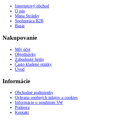
Internetový obchod
O nás
Mapa Stránky
Spolupráca B2B
Bazár
Nakupovanie
Môj účet
Objednávky
Zabudnuté heslo
Často kladené otázky
Úvod
Informácie
Obchodné podmienky
Ochrana osobných údajov a cookies
Informácie o použitom SW
Podpora
Kontakt