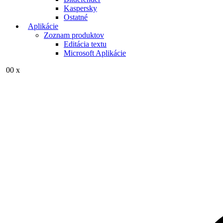
Kaspersky
Ostatné
Aplikácie
Zoznam produktov
Editácia textu
Microsoft Aplikácie
0
0 x