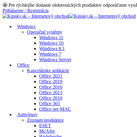
🤩 Pre rýchlejšie dodanie elektronických produktov odporúčame vy
Prihlásenie / Registrácia
Windows
Operačné systémy
Windows 11
Windows 10
Windows 8.1
Windows 7
Windows Server
Office
Kancelárske aplikácie
Office 2021
Office 2019
Office 2016
Office 2013
Office 2010
Office 365
Office pre MAC
Antivírusy
Zoznam produktov
ESET
McAfee
Bitdefender